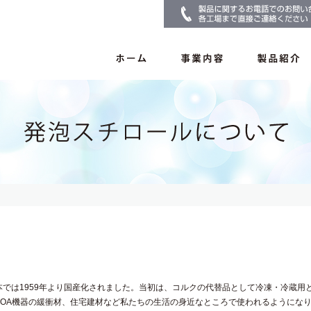
日本では1959年より国産化されました。当初は、コルクの代替品として冷凍・冷蔵
OA機器の緩衝材、住宅建材など私たちの生活の身近なところで使われるようにな