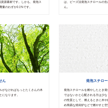
省資源素材です。しかも、発泡ス
は、ビーズ法発泡スチロールの生
量のわずか0.1%です。
ん。
せん
発泡スチロー
ルがなければもっとたくさんの木
発泡スチロールを燃やしたとき発
とになります。
ではないかと心配される方は少な
の性質として、燃えるときに木や
め簡易な焼却炉などで燃やすと空