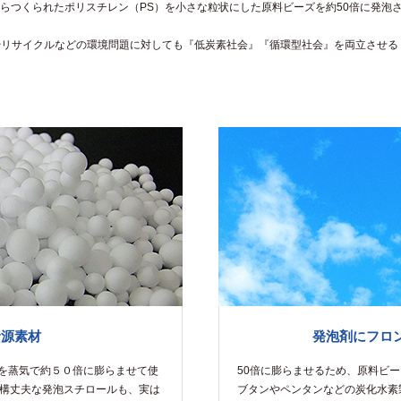
らつくられたポリスチレン（PS）を小さな粒状にした原料ビーズを約50倍に発泡さ
やリサイクルなどの環境問題に対しても『低炭素社会』『循環型社会』を両立させ
資源素材
発泡剤にフロ
を蒸気で約５０倍に膨らませて使
50倍に膨らませるため、原料ビ
結構丈夫な発泡スチロールも、実は
ブタンやペンタンなどの炭化水素