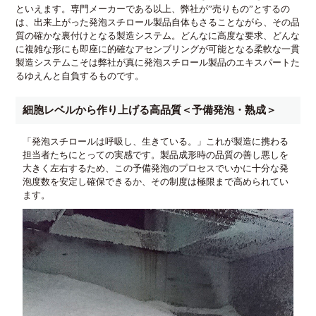
といえます。専門メーカーである以上、弊社が”売りもの”とするの
は、出来上がった発泡スチロール製品自体もさることながら、その品
質の確かな裏付けとなる製造システム。どんなに高度な要求、どんな
に複雑な形にも即座に的確なアセンブリングが可能となる柔軟な一貫
製造システムこそは弊社が真に発泡スチロール製品のエキスパートた
るゆえんと自負するものです。
細胞レベルから作り上げる高品質＜予備発泡・熟成＞
「発泡スチロールは呼吸し、生きている。」これが製造に携わる
担当者たちにとっての実感です。製品成形時の品質の善し悪しを
大きく左右するため、この予備発泡のプロセスでいかに十分な発
泡度数を安定し確保できるか、その制度は極限まで高められてい
ます。